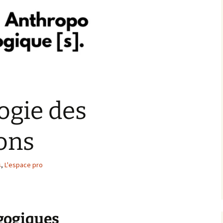
ogie des
ons
s
,
L'espace pro
agogiques