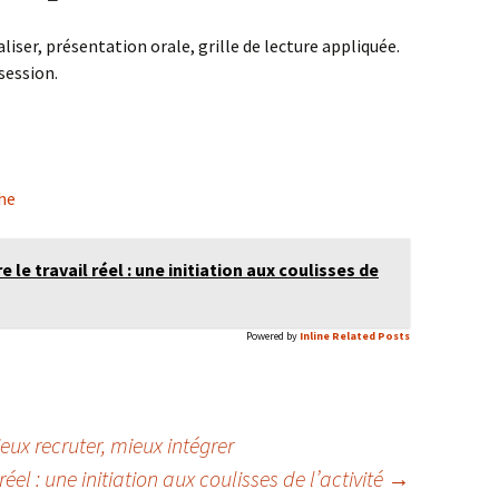
iser, présentation orale, grille de lecture appliquée.
 session.
he
le travail réel : une initiation aux coulisses de
Powered by
Inline Related Posts
eux recruter, mieux intégrer
éel : une initiation aux coulisses de l’activité
→