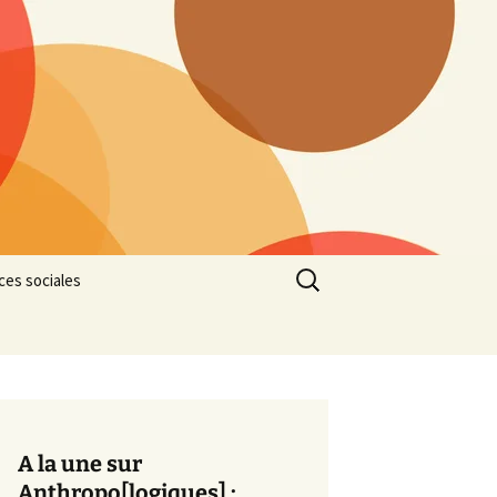
Rechercher :
ces sociales
A la une sur
Anthropo[logiques] :