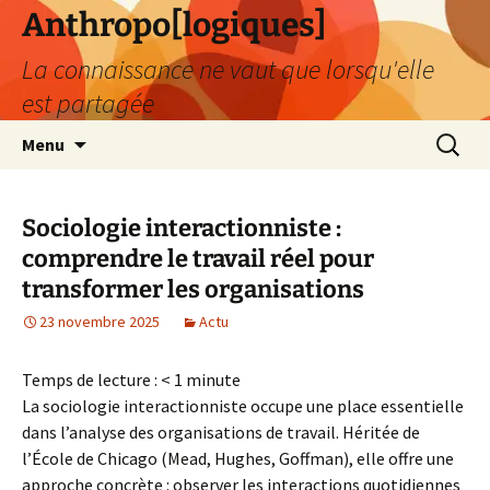
Aller
Anthropo[logiques]
au
La connaissance ne vaut que lorsqu'elle
contenu
est partagée
Recherc
Menu
Sociologie interactionniste :
comprendre le travail réel pour
transformer les organisations
23 novembre 2025
Actu
Temps de lecture :
< 1
minute
La sociologie interactionniste occupe une place essentielle
dans l’analyse des organisations de travail. Héritée de
l’École de Chicago (Mead, Hughes, Goffman), elle offre une
approche concrète : observer les interactions quotidiennes